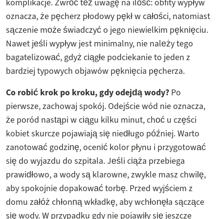
komplikacje. Zwróć też uwagę na ilość: obfity wypływ
oznacza, że pęcherz płodowy pękł w całości, natomiast
sączenie może świadczyć o jego niewielkim pęknięciu.
Nawet jeśli wypływ jest minimalny, nie należy tego
bagatelizować, gdyż ciągłe podciekanie to jeden z
bardziej typowych objawów pęknięcia pęcherza.
Co robić krok po kroku, gdy odejdą wody?
Po
pierwsze, zachowaj spokój. Odejście wód nie oznacza,
że poród nastąpi w ciągu kilku minut, choć u części
kobiet skurcze pojawiają się niedługo później. Warto
zanotować godzinę, ocenić kolor płynu i przygotować
się do wyjazdu do szpitala. Jeśli ciąża przebiega
prawidłowo, a wody są klarowne, zwykle masz chwilę,
aby spokojnie dopakować torbę. Przed wyjściem z
domu załóż chłonną wkładkę, aby wchłonęła sączące
się wody. W przypadku gdy nie pojawiły się jeszcze