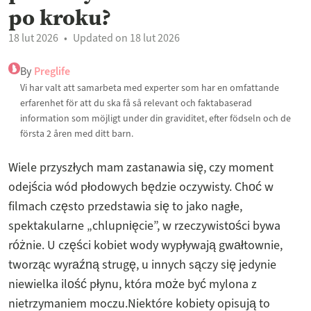
po kroku?
18 lut 2026
Updated on 18 lut 2026
By
Preglife
Vi har valt att samarbeta med experter som har en omfattande
erfarenhet för att du ska få så relevant och faktabaserad
information som möjligt under din graviditet, efter födseln och de
första 2 åren med ditt barn.
Wiele przyszłych mam zastanawia się, czy moment
odejścia wód płodowych będzie oczywisty. Choć w
filmach często przedstawia się to jako nagłe,
spektakularne „chlupnięcie”, w rzeczywistości bywa
różnie. U części kobiet wody wypływają gwałtownie,
tworząc wyraźną strugę, u innych sączy się jedynie
niewielka ilość płynu, która może być mylona z
nietrzymaniem moczu.Niektóre kobiety opisują to