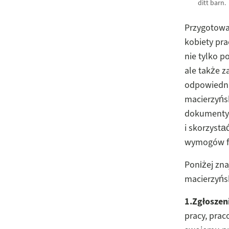
ditt barn.
Przygotowan
kobiety pra
nie tylko 
ale także 
odpowiednie
macierzyńsk
dokumenty 
i skorzysta
wymogów fo
Poniżej zna
macierzyńs
1.Zgłoszen
pracy, prac