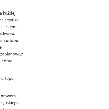
a każdej
acierzyński
zieckiem,
ożliwość
tem urlopu
e
e zaplanować
ur oraz
o urlopu
m prawem
rzyńskiego