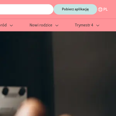
PL
Pobierz aplikację
oród
Nowi rodzice
Trymestr 4