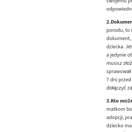
swojemu pra
odpowiedn
2.Dokumen
porodu, to
dokument, k
dziecka. Je
a jedynie o
musisz złoż
sprawował 
7 dni prze
dołączyć za
3.Kto może
matkom bio
adopcji, p
dziecko ma 