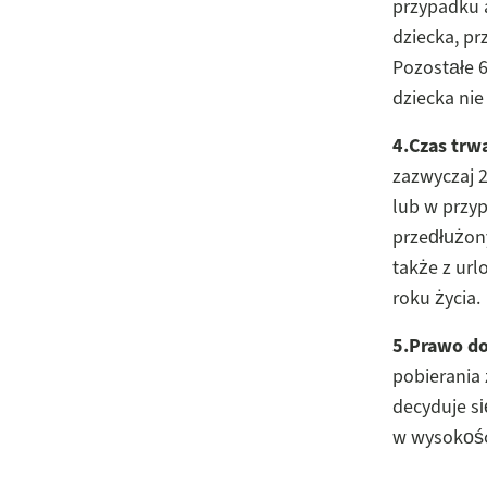
przypadku a
dziecka, pr
Pozostałe 
dziecka nie
4.Czas trw
zazwyczaj 2
lub w przy
przedłużon
także z url
roku życia.
5.Prawo do
pobierania
decyduje si
w wysokośc