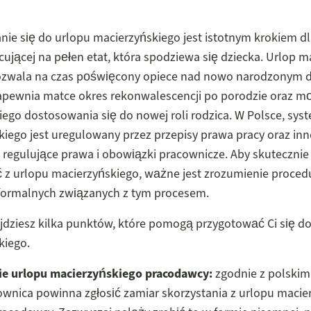
ie się do urlopu macierzyńskiego jest istotnym krokiem dl
cującej na pełen etat, która spodziewa się dziecka. Urlop m
pozwala na czas poświęcony opiece nad nowo narodzonym d
zapewnia matce okres rekonwalescencji po porodzie oraz m
go dostosowania się do nowej roli rodzica. W Polsce, sys
iego jest uregulowany przez przepisy prawa pracy oraz inn
regulujące prawa i obowiązki pracownicze. Aby skuteczni
ć z urlopu macierzyńskiego, ważne jest zrozumienie proced
rmalnych związanych z tym procesem.
jdziesz kilka punktów, które pomogą przygotować Ci się d
kiego.
ie urlopu macierzyńskiego pracodawcy:
zgodnie z polski
ownica powinna zgłosić zamiar skorzystania z urlopu macie