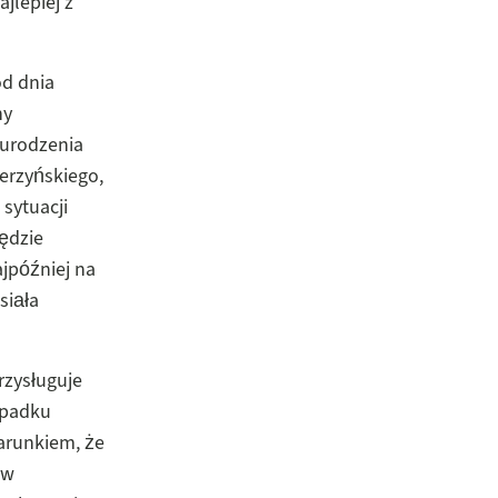
jlepiej z
od dnia
ny
 urodzenia
erzyńskiego,
 sytuacji
będzie
jpóźniej na
siała
rzysługuje
ypadku
arunkiem, że
(w