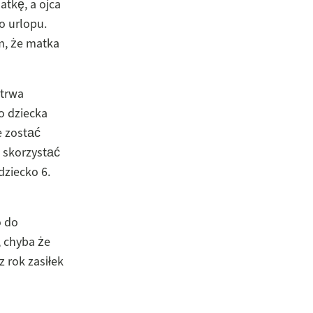
atkę, a ojca
o urlopu.
m, że matka
 trwa
o dziecka
e zostać
 skorzystać
dziecko 6.
o do
 chyba że
 rok zasiłek