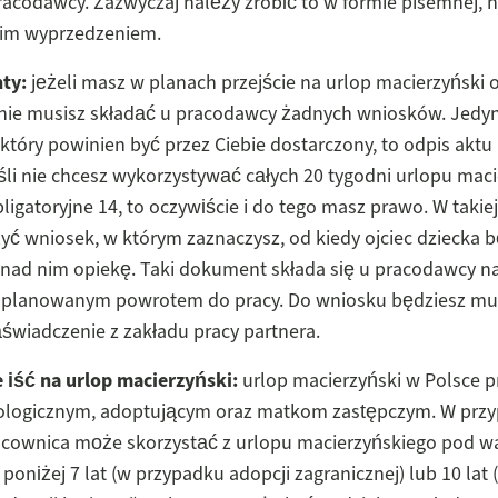
codawcy. Zazwyczaj należy zrobić to w formie pisemnej, na
im wyprzedzeniem.
ty:
jeżeli masz w planach przejście na urlop macierzyński 
 nie musisz składać u pracodawcy żadnych wniosków. Jedy
tóry powinien być przez Ciebie dostarczony, to odpis aktu
śli nie chcesz wykorzystywać całych 20 tygodni urlopu maci
bligatoryjne 14, to oczywiście i do tego masz prawo. W takiej
yć wniosek, w którym zaznaczysz, od kiedy ojciec dziecka 
nad nim opiekę. Taki dokument składa się u pracodawcy na
d planowanym powrotem do pracy. Do wniosku będziesz mu
świadczenie z zakładu pracy partnera.
 iść na urlop macierzyński:
urlop macierzyński w Polsce p
logicznym, adoptującym oraz matkom zastępczym. W prz
racownica może skorzystać z urlopu macierzyńskiego pod w
poniżej 7 lat (w przypadku adopcji zagranicznej) lub 10 lat 