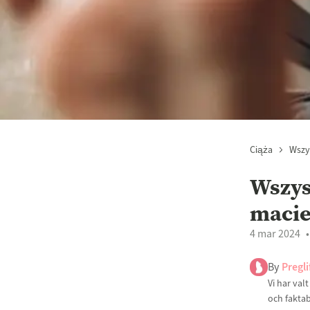
Ciąża
Wszy
Wszys
macie
4 mar 2024
By
Pregli
Vi har val
och faktab