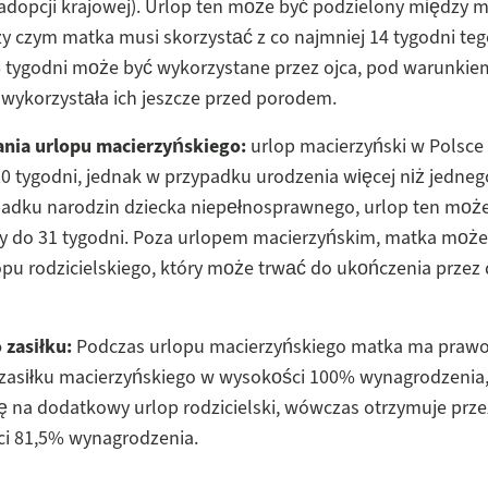
dopcji krajowej). Urlop ten może być podzielony między m
zy czym matka musi skorzystać z co najmniej 14 tygodni teg
6 tygodni może być wykorzystane przez ojca, pod warunkie
 wykorzystała ich jeszcze przed porodem.
ania urlopu macierzyńskiego:
urlop macierzyński w Polsce
0 tygodni, jednak w przypadku urodzenia więcej niż jedneg
padku narodzin dziecka niepełnosprawnego, urlop ten moż
y do 31 tygodni. Poza urlopem macierzyńskim, matka może
opu rodzicielskiego, który może trwać do ukończenia przez 
 zasiłku:
Podczas urlopu macierzyńskiego matka ma praw
 zasiłku macierzyńskiego w wysokości 100% wynagrodzenia,
ę na dodatkowy urlop rodzicielski, wówczas otrzymuje przez
i 81,5% wynagrodzenia.