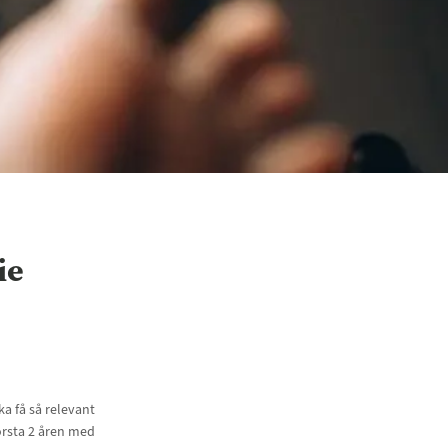
ie
a få så relevant
örsta 2 åren med