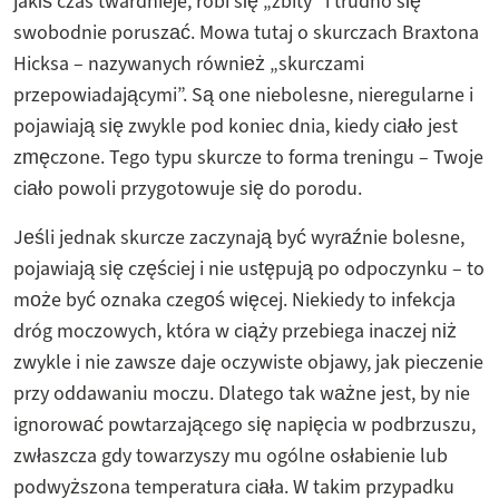
jakiś czas twardnieje, robi się „zbity” i trudno się
swobodnie poruszać. Mowa tutaj o skurczach Braxtona
Hicksa – nazywanych również „skurczami
przepowiadającymi”. Są one niebolesne, nieregularne i
pojawiają się zwykle pod koniec dnia, kiedy ciało jest
zmęczone. Tego typu skurcze to forma treningu – Twoje
ciało powoli przygotowuje się do porodu.
Jeśli jednak skurcze zaczynają być wyraźnie bolesne,
pojawiają się częściej i nie ustępują po odpoczynku – to
może być oznaka czegoś więcej. Niekiedy to infekcja
dróg moczowych, która w ciąży przebiega inaczej niż
zwykle i nie zawsze daje oczywiste objawy, jak pieczenie
przy oddawaniu moczu. Dlatego tak ważne jest, by nie
ignorować powtarzającego się napięcia w podbrzuszu,
zwłaszcza gdy towarzyszy mu ogólne osłabienie lub
podwyższona temperatura ciała. W takim przypadku