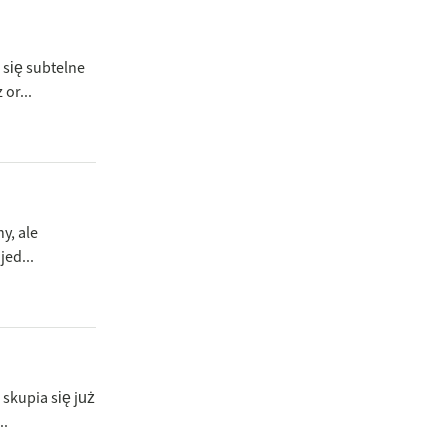
się subtelne
or...
y, ale
ed...
skupia się już
..