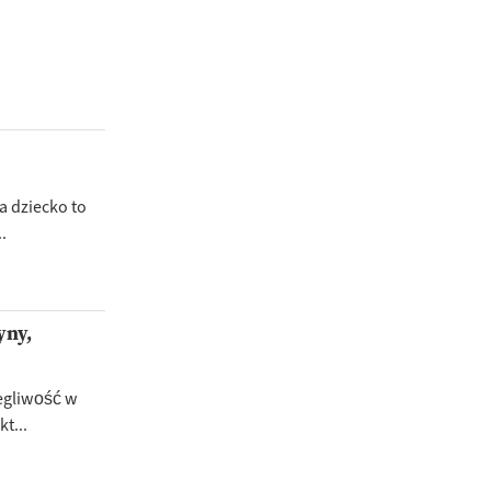
a dziecko to
.
yny,
egliwość w
t...