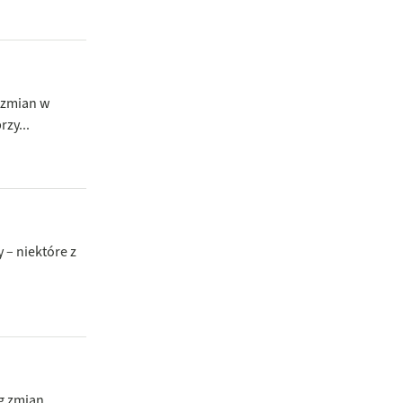
h zmian w
zy...
 – niektóre z
g zmian,