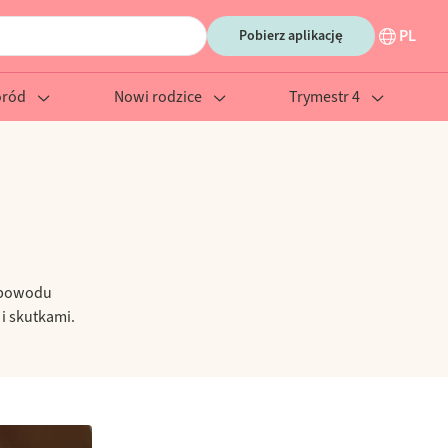
PL
Pobierz aplikację
oród
Nowi rodzice
Trymestr 4
o powodu
i skutkami.