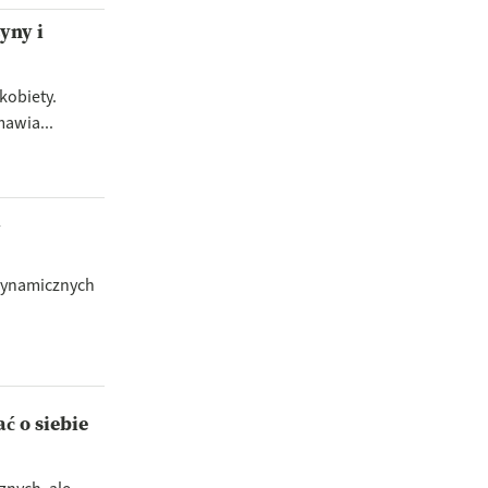
yny i
kobiety.
mawia...
i
 dynamicznych
ć o siebie