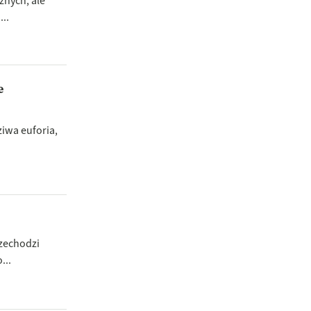
znych, ale
..
e
iwa euforia,
rzechodzi
...