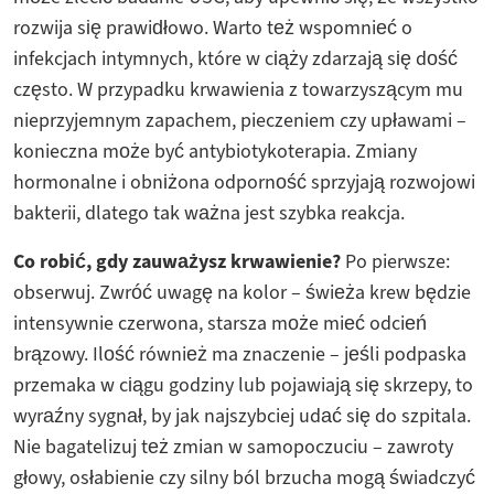
rozwija się prawidłowo. Warto też wspomnieć o
infekcjach intymnych, które w ciąży zdarzają się dość
często. W przypadku krwawienia z towarzyszącym mu
nieprzyjemnym zapachem, pieczeniem czy upławami –
konieczna może być antybiotykoterapia. Zmiany
hormonalne i obniżona odporność sprzyjają rozwojowi
bakterii, dlatego tak ważna jest szybka reakcja.
Co robić, gdy zauważysz krwawienie?
Po pierwsze:
obserwuj. Zwróć uwagę na kolor – świeża krew będzie
intensywnie czerwona, starsza może mieć odcień
brązowy. Ilość również ma znaczenie – jeśli podpaska
przemaka w ciągu godziny lub pojawiają się skrzepy, to
wyraźny sygnał, by jak najszybciej udać się do szpitala.
Nie bagatelizuj też zmian w samopoczuciu – zawroty
głowy, osłabienie czy silny ból brzucha mogą świadczyć