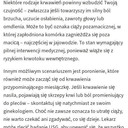
Niektóre rodzaje krwawień powinny wzbudzić Twoją
czujność – zwłaszcza jeśli towarzyszy im silny ból
brzucha, uczucie osłabienia, zawroty głowy lub
omdlenia. Może to być oznaka ciąży pozamacicznej, w
której zapłodniona komórka zagnieżdża się poza
macicą – najczęściej w jajowodzie. To stan wymagający
pilnej interwencji medycznej, ponieważ wiąże się z
ryzykiem krwotoku wewnętrznego.
Innym możliwym scenariuszem jest poronienie, które
również może zacząć się od krwawienia
przypominającego miesiączkę. Jeśli krwawienie się
nasila, pojawiają się skrzepy krwi lub ból promieniujący
do pleców – skontaktuj się natychmiast ze swoim
ginekologiem. Choć nie zawsze oznacza to utratę ciąży,
nie warto czekać ani zgadywać, co się dzieje. Lekarz
może zlecić badanie USG, aby upewnić się, że wszystko