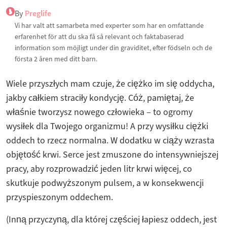
By
Preglife
Vi har valt att samarbeta med experter som har en omfattande
erfarenhet för att du ska få så relevant och faktabaserad
information som möjligt under din graviditet, efter födseln och de
första 2 åren med ditt barn.
Wiele przyszłych mam czuje, że ciężko im się oddycha,
jakby całkiem straciły kondycję. Cóż, pamiętaj, że
właśnie tworzysz nowego człowieka – to ogromy
wysiłek dla Twojego organizmu! A przy wysiłku ciężki
oddech to rzecz normalna. W dodatku w ciąży wzrasta
objętość krwi. Serce jest zmuszone do intensywniejszej
pracy, aby rozprowadzić jeden litr krwi więcej, co
skutkuje podwyższonym pulsem, a w konsekwencji
przyspieszonym oddechem.
(Inną przyczyną, dla której częściej łapiesz oddech, jest