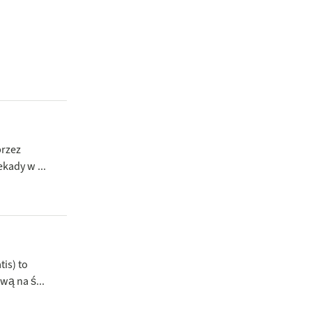
przez
kady w ...
is) to
wą na ś...