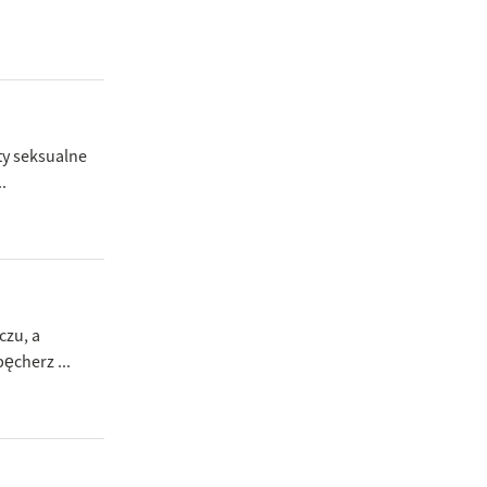
ty seksualne
.
czu, a
ęcherz ...