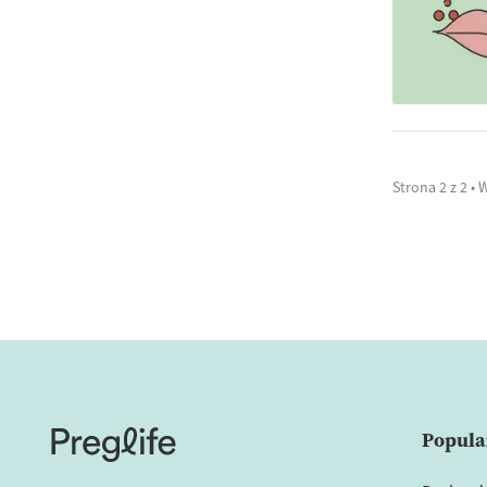
Strona 2 z 2 • W
Popula