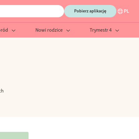
PL
Pobierz aplikację
oród
Nowi rodzice
Trymestr 4
ch