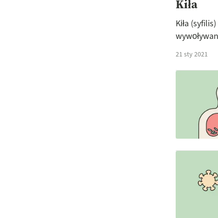
Kiła
Kiła (syfil
wywoływana
21 sty 2021