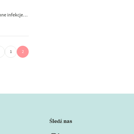
e infekcje.
1
2
Śledź nas