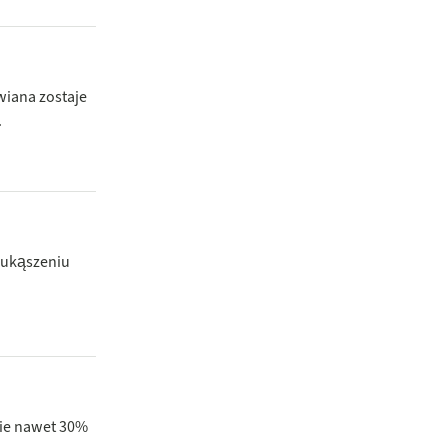
wiana zostaje
.
o ukąszeniu
cie nawet 30%