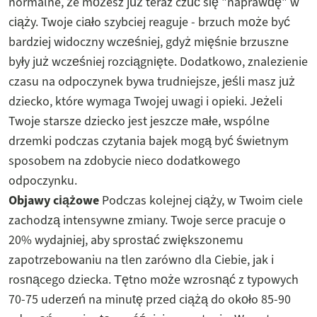
normalne, że możesz już teraz czuć się "naprawdę" w
ciąży. Twoje ciało szybciej reaguje - brzuch może być
bardziej widoczny wcześniej, gdyż mięśnie brzuszne
były już wcześniej rozciągnięte. Dodatkowo, znalezienie
czasu na odpoczynek bywa trudniejsze, jeśli masz już
dziecko, które wymaga Twojej uwagi i opieki. Jeżeli
Twoje starsze dziecko jest jeszcze małe, wspólne
drzemki podczas czytania bajek mogą być świetnym
sposobem na zdobycie nieco dodatkowego
odpoczynku.
Objawy ciążowe
Podczas kolejnej ciąży, w Twoim ciele
zachodzą intensywne zmiany. Twoje serce pracuje o
20% wydajniej, aby sprostać zwiększonemu
zapotrzebowaniu na tlen zarówno dla Ciebie, jak i
rosnącego dziecka. Tętno może wzrosnąć z typowych
70-75 uderzeń na minutę przed ciążą do około 85-90