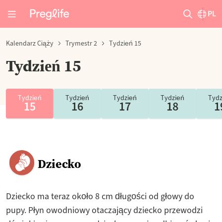
PL
Kalendarz Ciąży
Trymestr 2
Tydzień 15
Tydzień 15
Tydzień
Tydzień
Tydzień
Tydzień
Tydz
15
16
17
18
1
Dziecko
Dziecko ma teraz około 8 cm długości od głowy do
pupy. Płyn owodniowy otaczający dziecko przewodzi