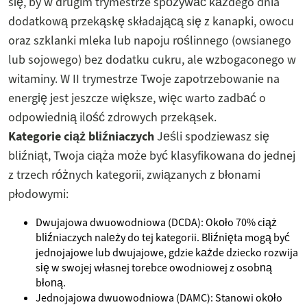
się, by w drugim trymestrze spożywać każdego dnia
dodatkową przekąskę składającą się z kanapki, owocu
oraz szklanki mleka lub napoju roślinnego (owsianego
lub sojowego) bez dodatku cukru, ale wzbogaconego w
witaminy. W II trymestrze Twoje zapotrzebowanie na
energię jest jeszcze większe, więc warto zadbać o
odpowiednią ilość zdrowych przekąsek.
Kategorie ciąż bliźniaczych
Jeśli spodziewasz się
bliźniąt, Twoja ciąża może być klasyfikowana do jednej
z trzech różnych kategorii, związanych z błonami
płodowymi:
Dwujajowa dwuowodniowa (DCDA): Około 70% ciąż
bliźniaczych należy do tej kategorii. Bliźnięta mogą być
jednojajowe lub dwujajowe, gdzie każde dziecko rozwija
się w swojej własnej torebce owodniowej z osobną
błoną.
Jednojajowa dwuowodniowa (DAMC): Stanowi około